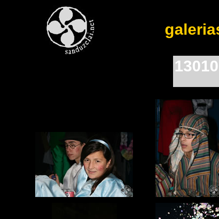
galeria
13010