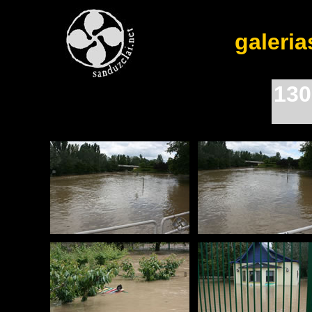
galeria
130