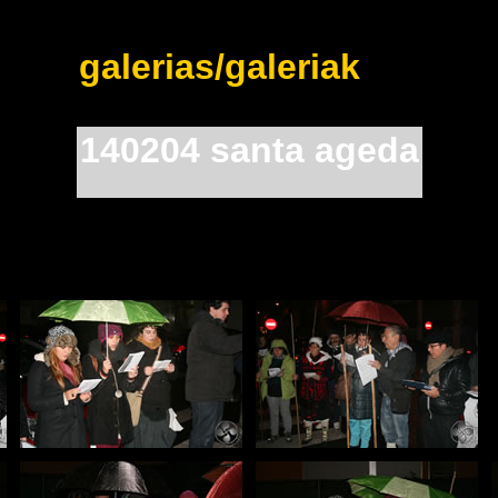
galerias/galeriak
140204 santa ageda