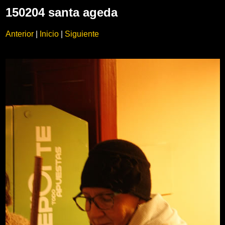
150204 santa ageda
Anterior
|
Inicio
|
Siguiente