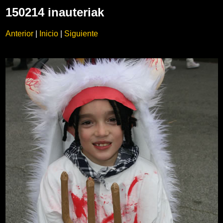
150214 inauteriak
Anterior
|
Inicio
|
Siguiente