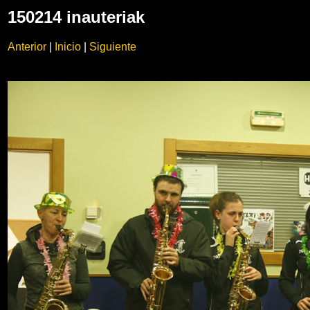
150214 inauteriak
Anterior
|
Inicio
|
Siguiente