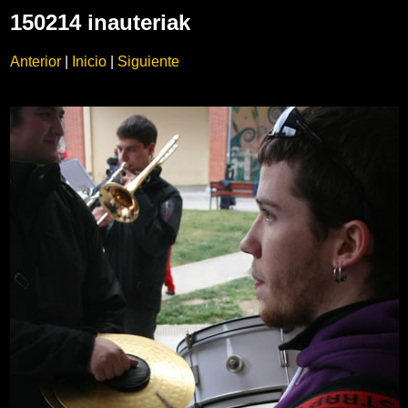
150214 inauteriak
Anterior
|
Inicio
|
Siguiente