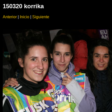
150320 korrika
Anterior
|
Inicio
|
Siguiente